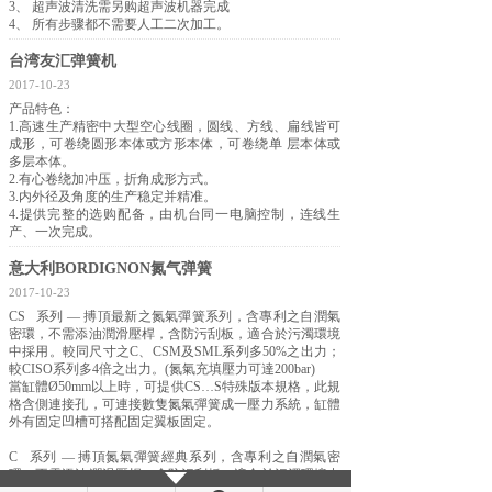
3、 超声波清洗需另购超声波机器完成
4、 所有步骤都不需要人工二次加工。
台湾友汇弹簧机
2017-10-23
产品特色：
1.高速生产精密中大型空心线圈，圆线、方线、扁线皆可
成形，可卷绕圆形本体或方形本体，可卷绕单 层本体或
多层本体。
2.有心卷绕加冲压，折角成形方式。
3.内外径及角度的生产稳定并精准。
4.提供完整的选购配备，由机台同一电脑控制，连线生
产、一次完成。​
意大利BORDIGNON氮气弹簧
2017-10-23
CS 系列 — 搏頂最新之氮氣彈簧系列，含專利之自潤氣
密環，不需添油潤滑壓桿，含防污刮板，適合於污濁環境
中採用。較同尺寸之C、CSM及SML系列多50%之出力；
較CISO系列多4倍之出力。(氮氣充填壓力可達200bar)
當缸體Ø50mm以上時，可提供CS…S特殊版本規格，此規
格含側連接孔，可連接數隻氮氣彈簧成一壓力系統，缸體
外有固定凹槽可搭配固定翼板固定。
C 系列 — 搏頂氮氣彈簧經典系列，含專利之自潤氣密
環，不需添油潤滑壓桿，含防污刮板，適合於污濁環境中