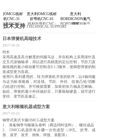
床、加工中心、压铸机等高科技产
品；上海总部设有专业的服务人员，
利OMCG线材
意大利OMCG线材
意大利
日本MEC弹簧机
机CNC-31
折弯机CNC-61
BORDIGNON氮气
高素质的售后服务团队及销售工程师
弹簧
技术支持 /
TECHNICAL SUPPORT
为你提供专业一流的服务，在短短的
5
日本弹簧机高端技术
年时间里我们取得了行业内的高度评
2017-10-24
价；我们一贯坚持《用户至上、品质
特长
第一》为经营理念，并得到广大客户
采用高速及高分解度的伺服马达，并在机构上采用滚针及
交叉式滚轴轴承，得以进行高精度的定位控制，节距刀及
的一致好评，服务区域技术人员覆盖
曲线规的最小移动量可控制在0.1-3微米，使精密弹簧的制
造成型更为容易。
整个长三角地区。
使用FL系列通用的，转为弹簧机开发的软件，以4轴伺服
马达为标准规格，对送线、节距、外径、扭簧凸轮/切断
企业文化：我们正在出售一种产
凸轮进行控制。并可根据需要，加装初张力轴及芯棒轴。
品叫服务，打造一种理念叫品质，追
如此，弹簧的最小外径做好后，只要敲敲键盘，就可进行
变径、变节距及修正。
求一种信念叫卓越。
意大利喉箍机器成型方案
【查看更多】
2017-10-23
钢带式美式卡箍OMCG成型方案
1、 准备钢带与喉箍头卷料（两边同时送料）、螺丝成品
2、 OMCG机器所有步骤一次性成型（冲孔、折弯、成
形、滚牙、攻牙、倒角、焊接、装配等）