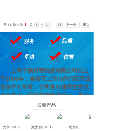
共 73 条记录
1
2
3
4
5
…
13
下一页>
末页
品质
服务
卓越
信誉
上海子硕精密机械有限公司成立
于
2005
年，坐落于上海市闵行区莘庄
商务中心地带，公司拥有雄厚的技术
服务实力，固定资产超过千万。是由
法国
PRZS
机械投资的子公司，主要从
最新产品
事机械设备的研发与制造，并代理国
外先进的弹簧机械、刀具配件等一流
产品，同时经营台湾进口
CNC
数控车